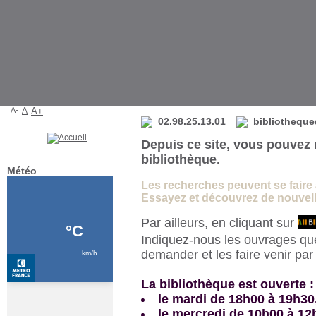
Bibliothèque de La Martyre
A-
A
A+
02.98.25.13.01
bibliotheque
Depuis ce site, vous pouvez 
bibliothèque.
Météo
Les recherches peuvent se faire à 
Essayez et découvrez de nouvelle
Par ailleurs, en cliquant sur
Indiquez-nous les ouvrages qu
demander et les faire venir pa
La bibliothèque est ouverte :
le mardi de 18h00 à 19h30
le mercredi de 10h00 à 12