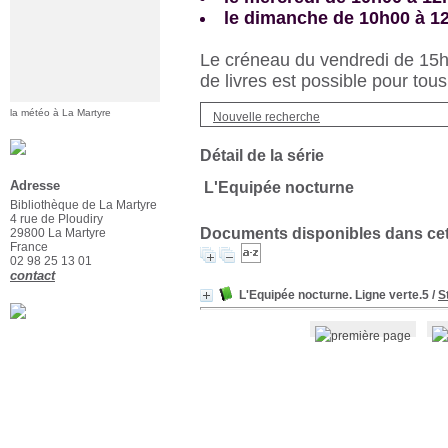
le dimanche de 10h00 à 1
Le créneau du vendredi de 15h3
de livres est possible pour tous
la météo à La Martyre
Nouvelle recherche
Détail de la série
Adresse
L'Equipée nocturne
Bibliothèque de La Martyre
4 rue de Ploudiry
Documents disponibles dans cett
29800 La Martyre
France
02 98 25 13 01
contact
L'Equipée nocturne. Ligne verte.5
/
S