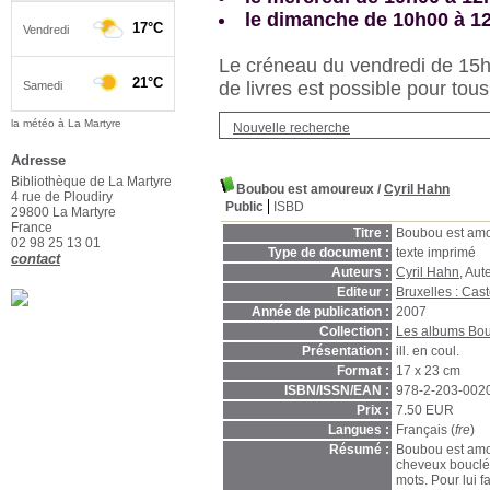
le dimanche de 10h00 à 1
Le créneau du vendredi de 15h3
de livres est possible pour tous
la météo à La Martyre
Nouvelle recherche
Adresse
Bibliothèque de La Martyre
Boubou est amoureux
/
Cyril Hahn
4 rue de Ploudiry
Public
ISBD
29800 La Martyre
France
Titre :
Boubou est am
02 98 25 13 01
Type de document :
texte imprimé
contact
Auteurs :
Cyril Hahn
, Aut
Editeur :
Bruxelles : Cas
Année de publication :
2007
Collection :
Les albums Bo
Présentation :
ill. en coul.
Format :
17 x 23 cm
ISBN/ISSN/EAN :
978-2-203-002
Prix :
7.50 EUR
Langues :
Français (
fre
)
Résumé :
Boubou est amou
cheveux bouclés.
mots. Pour lui 