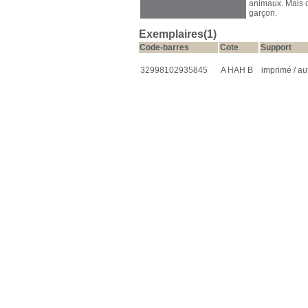
animaux. Mais c
garçon.
Exemplaires(1)
Code-barres
Cote
Support
32998102935845
A HAH B
imprimé / au