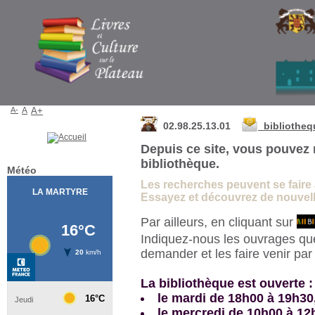
Bibliothèque de La Martyre
A-
A
A+
02.98.25.13.01
bibliothe
Depuis ce site, vous pouvez 
bibliothèque.
Météo
Les recherches peuvent se faire à 
Essayez et découvrez de nouvelle
Par ailleurs, en cliquant sur
Indiquez-nous les ouvrages qu
demander et les faire venir pa
La bibliothèque est ouverte :
le mardi de 18h00 à 19h30
le mercredi de 10h00 à 12