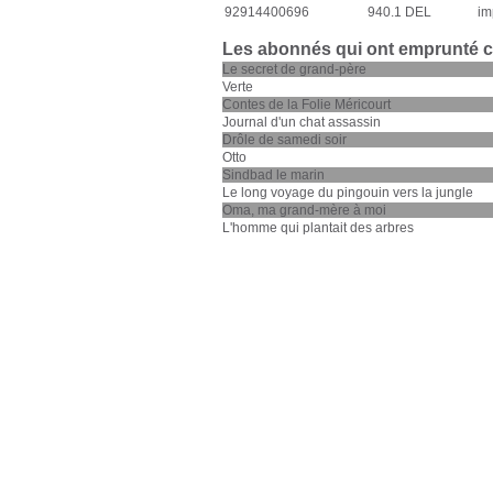
92914400696
940.1 DEL
im
Les abonnés qui ont emprunté 
Le secret de grand-père
Verte
Contes de la Folie Méricourt
Journal d'un chat assassin
Drôle de samedi soir
Otto
Sindbad le marin
Le long voyage du pingouin vers la jungle
Oma, ma grand-mère à moi
L'homme qui plantait des arbres