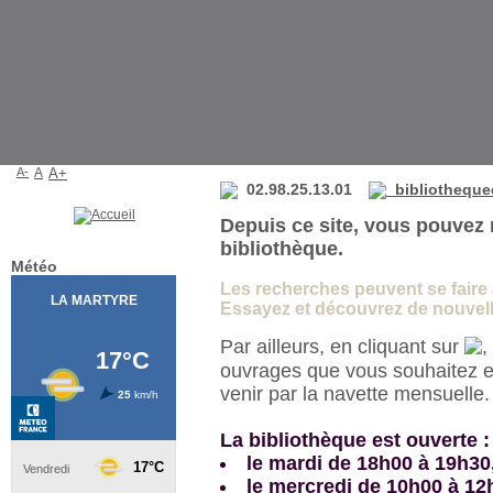
Bibliothèque de La Martyre
A-
A
A+
02.98.25.13.01
bibliotheque
Depuis ce site, vous pouvez 
bibliothèque.
Météo
Les recherches peuvent se faire à 
Essayez et découvrez de nouvelle
Par ailleurs, en cliquant sur
,
ouvrages que vous souhaitez e
venir par la navette mensuelle
La bibliothèque est ouverte :
le mardi de 18h00 à 19h30
le mercredi de 10h00 à 12