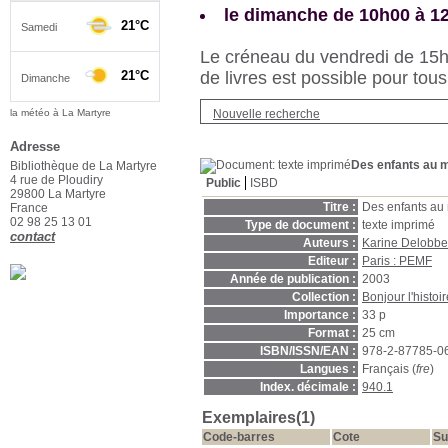
le dimanche de 10h00 à 1
Le créneau du vendredi de 15h3
de livres est possible pour tous
Nouvelle recherche
la météo à La Martyre
Adresse
Des enfants au 
Bibliothèque de La Martyre
4 rue de Ploudiry
Public
ISBD
29800 La Martyre
Titre :
Des enfants au
France
02 98 25 13 01
Type de document :
texte imprimé
contact
Auteurs :
Karine Delobbe
Editeur :
Paris : PEMF
Année de publication :
2003
Collection :
Bonjour l'histoir
Importance :
33 p
Format :
25 cm
ISBN/ISSN/EAN :
978-2-87785-0
Langues :
Français (
fre
)
Index. décimale :
940.1
Exemplaires(1)
Code-barres
Cote
Su