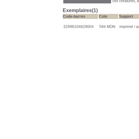
ces créatures, 
Exemplaires(1)
Code-barres
Cote
Support
32998104829004
594 MON
imprimé / a