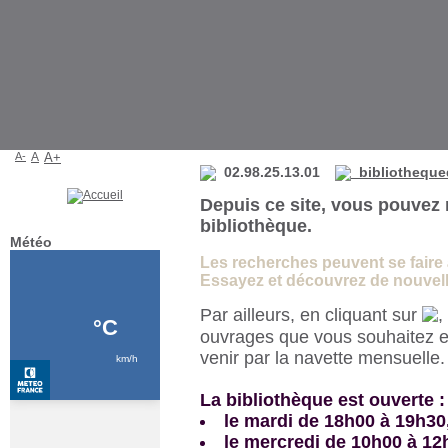
Bibliothèque de La Martyre
A-
A
A+
02.98.25.13.01
bibliotheque
Depuis ce site, vous pouvez 
bibliothèque.
Météo
Les recherches peuvent se faire à 
Essayez et découvrez de nouvelle
Par ailleurs, en cliquant sur
,
ouvrages que vous souhaitez e
venir par la navette mensuelle
La bibliothèque est ouverte :
le mardi de 18h00 à 19h30
le mercredi de 10h00 à 12