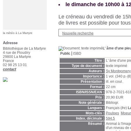
le dimanche de 10h00 à 1
Le créneau du vendredi de 15h3
de livres est possible pour tous
Nouvelle recherche
la météo à La Martyre
Adresse
L' âme d'une pie
Bibliothèque de La Martyre
4 rue de Ploudiry
Public
ISBD
29800 La Martyre
Titre :
L' âme d'une pi
France
02 98 25 13 01
Type de document :
texte imprimé
contact
Auteurs :
Sy Montgomery
Importance :
1 vol. (340 p.-[8]
Présentation :
ill. en coul.
Format :
22 cm
ISBN/ISSN/EAN :
978-2-7021-61
Prix :
20,90 EUR
Note générale :
Bibliogr.
Langues :
Français (
fre
)
L
Mots-clés :
Poulpes
Moeur
Index. décimale :
594.5
Résumé :
Animal à l'image
d'un niveau de c