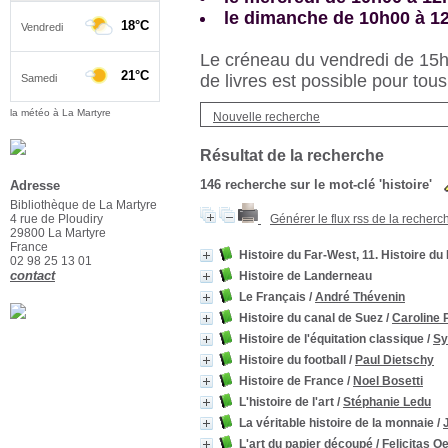
le dimanche de 10h00 à 1
Le créneau du vendredi de 15h3
de livres est possible pour tous
la météo à La Martyre
Nouvelle recherche
Résultat de la recherche
146
recherche sur le mot-clé
'histoire'
Adresse
Bibliothèque de La Martyre
4 rue de Ploudiry
Générer le flux rss de la recherc
29800 La Martyre
France
Histoire du Far-West, 11. Histoire du
02 98 25 13 01
contact
Histoire de Landerneau
Le Français
/
André Thévenin
Histoire du canal de Suez
/
Caroline 
Histoire de l'équitation classique
/
Sy
Histoire du football
/
Paul Dietschy
Histoire de France
/
Noel Bosetti
L'histoire de l'art
/
Stéphanie Ledu
La véritable histoire de la monnaie
/
L'art du papier découpé
/
Felicitas O