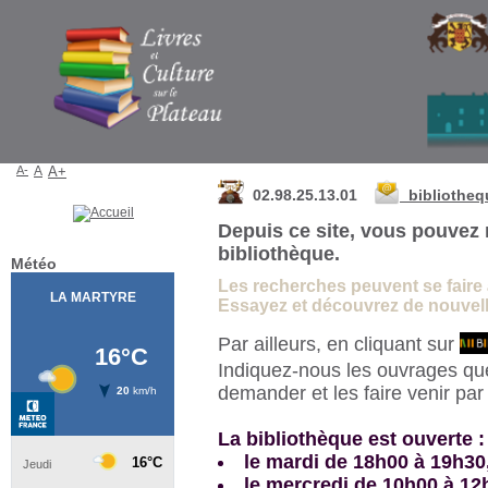
Bibliothèque de La Martyre
A-
A
A+
02.98.25.13.01
bibliothe
Depuis ce site, vous pouvez 
bibliothèque.
Météo
Les recherches peuvent se faire à 
Essayez et découvrez de nouvelle
Par ailleurs, en cliquant sur
Indiquez-nous les ouvrages qu
demander et les faire venir pa
La bibliothèque est ouverte :
le mardi de 18h00 à 19h30
le mercredi de 10h00 à 12