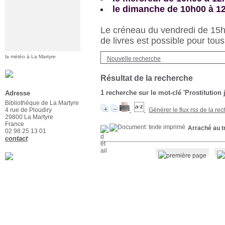
le dimanche de 10h00 à 1
Le créneau du vendredi de 15h3
de livres est possible pour tous
la météo à La Martyre
Nouvelle recherche
Résultat de la recherche
1
recherche sur le mot-clé
'Prostitution 
Adresse
Bibliothèque de La Martyre
4 rue de Ploudiry
Générer le flux rss de la re
29800 La Martyre
France
Arraché au tr
02 98 25 13 01
contact