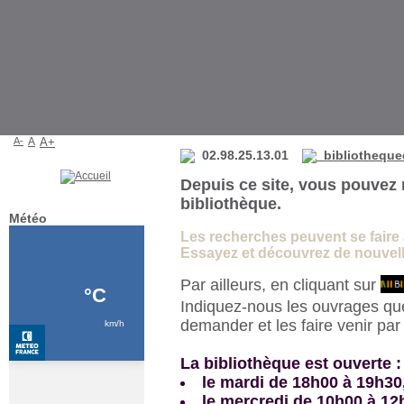
Bibliothèque de La Martyre
A-
A
A+
02.98.25.13.01
bibliotheque
Depuis ce site, vous pouvez 
bibliothèque.
Météo
Les recherches peuvent se faire à 
Essayez et découvrez de nouvelle
Par ailleurs, en cliquant sur
Indiquez-nous les ouvrages qu
demander et les faire venir pa
La bibliothèque est ouverte :
le mardi de 18h00 à 19h30
le mercredi de 10h00 à 12