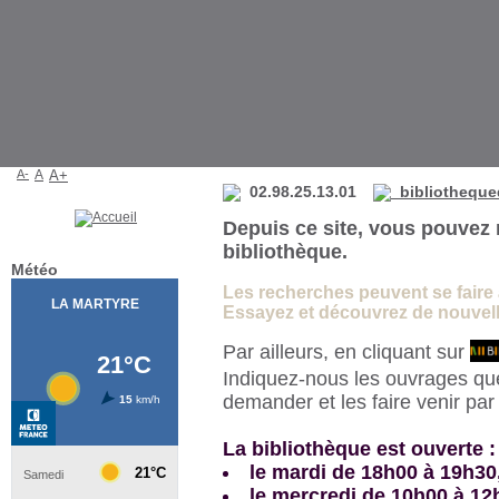
Bibliothèque de La Martyre
A-
A
A+
02.98.25.13.01
bibliotheque
Depuis ce site, vous pouvez 
bibliothèque.
Météo
Les recherches peuvent se faire à 
Essayez et découvrez de nouvelle
Par ailleurs, en cliquant sur
Indiquez-nous les ouvrages qu
demander et les faire venir pa
La bibliothèque est ouverte :
le mardi de 18h00 à 19h30
le mercredi de 10h00 à 12