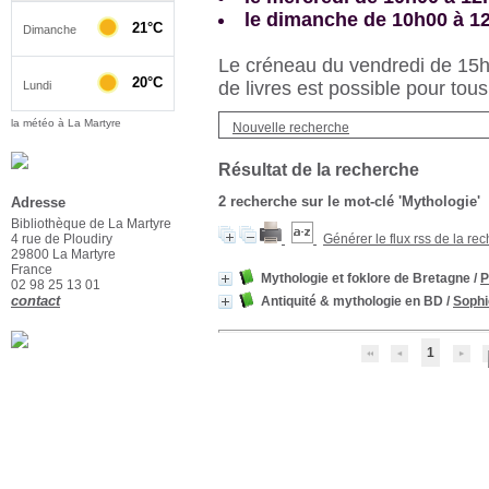
le dimanche de 10h00 à 1
Le créneau du vendredi de 15h3
de livres est possible pour tous
la météo à La Martyre
Nouvelle recherche
Résultat de la recherche
2
recherche sur le mot-clé
'Mythologie'
Adresse
Bibliothèque de La Martyre
4 rue de Ploudiry
Générer le flux rss de la re
29800 La Martyre
France
Mythologie et foklore de Bretagne
/
P
02 98 25 13 01
contact
Antiquité & mythologie en BD
/
Sophi
1