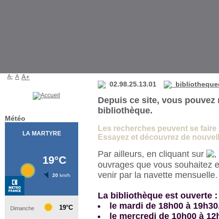
Bibliothèque de La Martyre
A-
A
A+
02.98.25.13.01
bibliotheque
Depuis ce site, vous pouvez 
bibliothèque.
Météo
Les recherches peuvent se faire à 
Essayez et découvrez de nouvelle
Par ailleurs, en cliquant sur
,
ouvrages que vous souhaitez e
venir par la navette mensuelle
La bibliothèque est ouverte :
le mardi de 18h00 à 19h30
le mercredi de 10h00 à 12