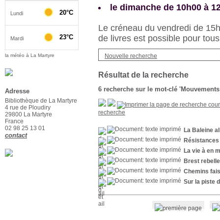
le dimanche de 10h00 à 1
Le créneau du vendredi de 15h3
de livres est possible pour tous
Nouvelle recherche
la météo à La Martyre
Résultat de la recherche
6
recherche sur le mot-clé
'Mouvements 
Adresse
Bibliothèque de La Martyre
4 rue de Ploudiry
recherche
29800 La Martyre
France
02 98 25 13 01
La Baleine al
contact
Résistances
La vie à en m
Brest rebelle
Chemins fais
Sur la piste 