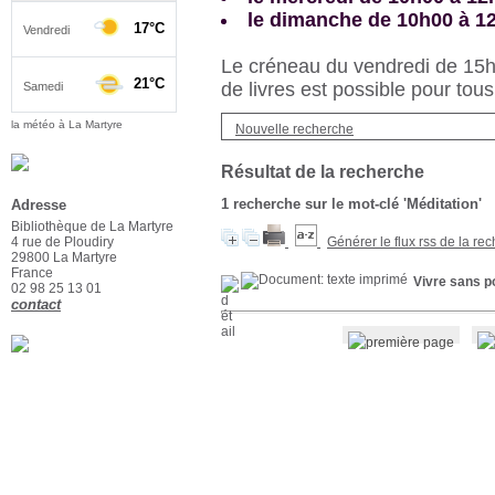
le dimanche de 10h00 à 1
Le créneau du vendredi de 15h3
de livres est possible pour tous
la météo à La Martyre
Nouvelle recherche
Résultat de la recherche
1
recherche sur le mot-clé
'Méditation'
Adresse
Bibliothèque de La Martyre
4 rue de Ploudiry
Générer le flux rss de la re
29800 La Martyre
France
Vivre sans p
02 98 25 13 01
contact