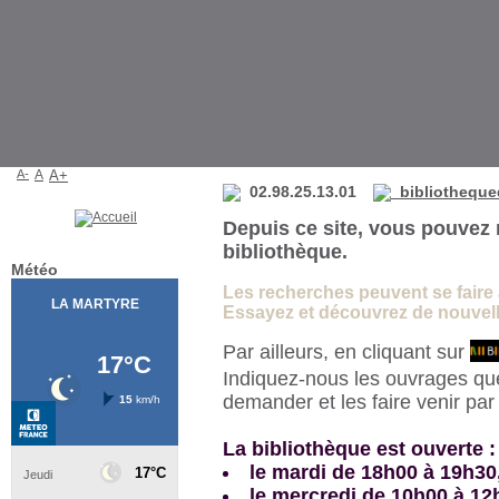
Bibliothèque de La Martyre
A-
A
A+
02.98.25.13.01
bibliotheque
Depuis ce site, vous pouvez 
bibliothèque.
Météo
Les recherches peuvent se faire à 
Essayez et découvrez de nouvelle
Par ailleurs, en cliquant sur
Indiquez-nous les ouvrages qu
demander et les faire venir pa
La bibliothèque est ouverte :
le mardi de 18h00 à 19h30
le mercredi de 10h00 à 12