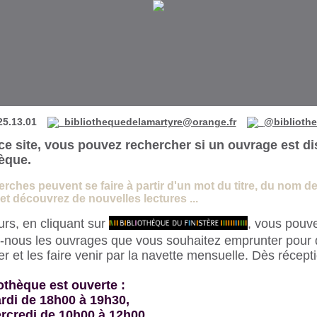
 de La Martyre
25.13.01
bibliothequedelamartyre@orange.fr
@bibliothe
ce site, vous pouvez rechercher si un ouvrage est di
hèque.
rches peuvent se faire à partir d'un mot du titre, du nom de l
t découvrez de nouvelles lectures ...
eurs, en cliquant sur
, vous pouve
-nous les ouvrages que vous souhaitez emprunter pour 
 et les faire venir par la navette mensuelle. Dès récept
othèque est ouverte :
rdi de 18h00 à 19h30,
rcredi de 10h00 à 12h00,