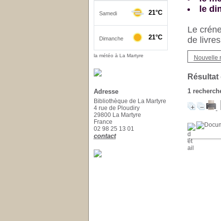
le d
Le créne
de livre
la météo à La Martyre
Nouvelle 
Résultat
1
recherche
Adresse
Bibliothèque de La Martyre
4 rue de Ploudiry
29800 La Martyre
France
02 98 25 13 01
contact