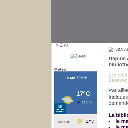
Bibliothèque
A-
A
A+
02.98.
Depuis 
bibliot
Météo
Les reche
Essayez e
Par aill
Indiquez
demander
La bibli
le ma
le me