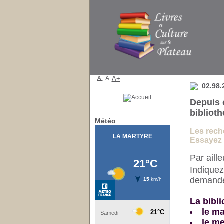
Bibliothèque
A-
A
A+
02.98.
Depuis 
bibliot
Météo
Les reche
Essayez e
Par aill
Indiquez
demander
La bibli
le ma
le me