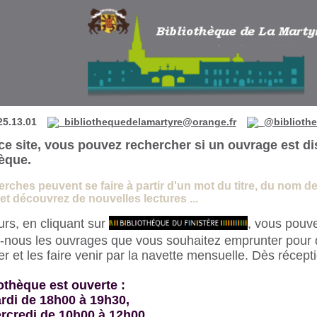
 de La Martyre
25.13.01
bibliothequedelamartyre@orange.fr
@bibliothe
ce site, vous pouvez rechercher si un ouvrage est di
hèque.
rches peuvent se faire à partir d'un mot du titre, du nom de l
t découvrez de nouvelles lectures ...
eurs, en cliquant sur
, vous pouve
-nous les ouvrages que vous souhaitez emprunter pour 
 et les faire venir par la navette mensuelle. Dès récept
othèque est ouverte :
rdi de 18h00 à 19h30,
rcredi de 10h00 à 12h00,