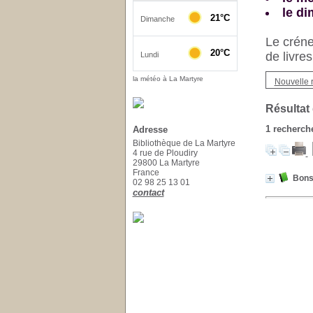
le d
Le créne
de livre
la météo à La Martyre
Nouvelle 
Résultat
1
recherche
Adresse
Bibliothèque de La Martyre
4 rue de Ploudiry
29800 La Martyre
France
Bons
02 98 25 13 01
contact