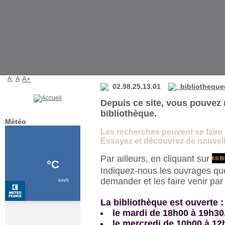
Bibliothèque de La Martyre
A-
A
A+
02.98.25.13.01
bibliotheque
Depuis ce site, vous pouvez 
bibliothèque.
Météo
Les recherches peuvent se faire à 
Essayez et découvrez de nouvelle
Par ailleurs, en cliquant sur
Indiquez-nous les ouvrages qu
demander et les faire venir pa
La bibliothèque est ouverte :
le mardi de 18h00 à 19h30
le mercredi de 10h00 à 12