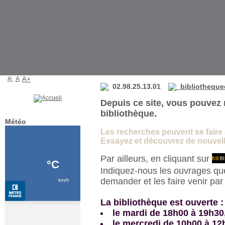
Bibliothèque de La Martyre
A-
A
A+
02.98.25.13.01
bibliotheque
Depuis ce site, vous pouvez 
bibliothèque.
Météo
Les recherches peuvent se faire à 
Essayez et découvrez de nouvelle
Par ailleurs, en cliquant sur
Indiquez-nous les ouvrages qu
demander et les faire venir pa
La bibliothèque est ouverte :
le mardi de 18h00 à 19h30
le mercredi de 10h00 à 12