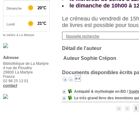
le dimanche de 10h00 à 1
Le créneau du vendredi de 15h3
de livres est possible pour tous
la météo à La Martyre
Nouvelle recherche
Détail de l'auteur
Adresse
Auteur Sophie Crépon
Bibliothèque de La Martyre
4 rue de Ploudiry
Documents disponibles écrits par
29800 La Martyre
France
02 98 25 13 01
contact
Antiquité & mythologie en BD
/
Sophi
Le très grand livre des inventions qui
1