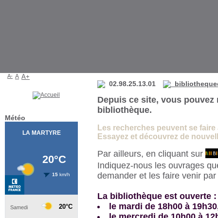
Bibliothèque de La Martyre
A-
A
A+
02.98.25.13.01
bibliotheque
Depuis ce site, vous pouvez 
bibliothèque.
Météo
Les recherches peuvent se faire à 
Essayez et découvrez de nouvelle
Par ailleurs, en cliquant sur
Indiquez-nous les ouvrages qu
demander et les faire venir pa
La bibliothèque est ouverte :
le mardi de 18h00 à 19h30
le mercredi de 10h00 à 12